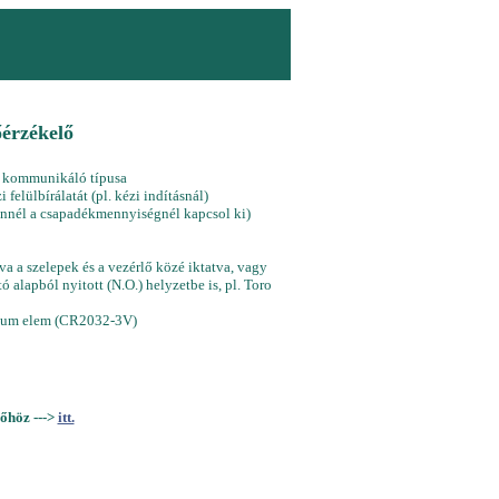
őérzékelő
el kommunikáló típusa
felülbírálatát (pl. kézi indításnál)
ennél a csapadékmennyiségnél kapcsol ki)
a a szelepek és a vezérlő közé iktatva, vagy
ó alapból nyitott (N.O.) helyzetbe is, pl. Toro
ítium elem (CR2032-3V)
őhöz --->
itt.