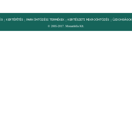
|
|
|
|
© 2005-2017. Monardella Kft.