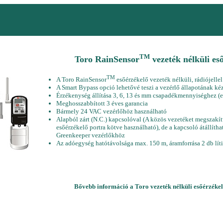
TM
Toro RainSensor
vezeték nélküli es
TM
A Toro RainSensor
esőérzékelő vezeték nélküli, rádiójell
A Smart Bypass opció lehetővé teszi a vezérlő állapotának kézi 
Érzékenység állítása 3, 6, 13 és mm csapadékmennyiséghez (
Meghosszabbított 3 éves garancia
Bármely 24 VAC vezérlőhöz használható
Alapból zárt (N.C.) kapcsolóval (A közös vezetéket megszakítv
esőérzékelő portra kötve használható), de a kapcsoló átállíthat
Greenkeeper vezérlőkhöz
Az adóegység hatótávolsága max. 150 m, áramforrása 2 db l
Bővebb információ a Toro vezeték nélküli esőérzékel