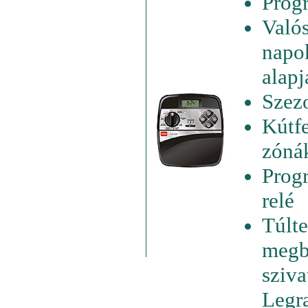
Progr
Valós
napok
alapj
Szezo
Kútfe
zónák
Progr
relé
Túlte
megb
sziva
Legra