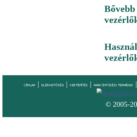
Bővebb
vezérlő
Haszn
vezérlő
|
|
|
© 2005-20