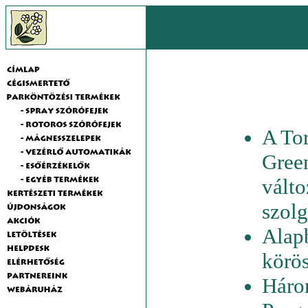
A To
Green
válto
szolg
Alapb
körö
Háro