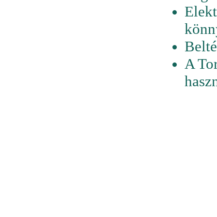
Elekt
könn
Belté
A Tor
haszn