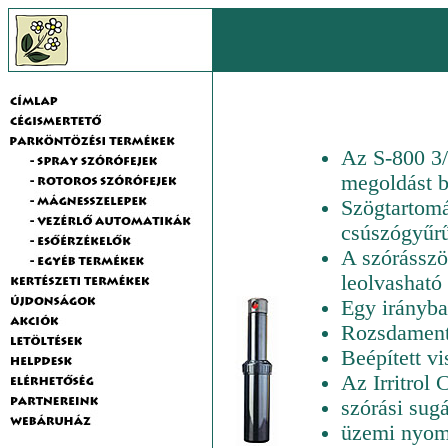
Az S-800 3/
megoldást b
Szögtartomá
csúszógyűrű
A szórásszög
leolvasható
Egy irányba
Rozsdamente
Beépített vi
Az Irritrol 
szórási sug
üzemi nyomá