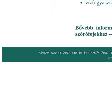
vízfogyasztá
Bővebb informá
szórófejekhez -
|
|
|
© 2