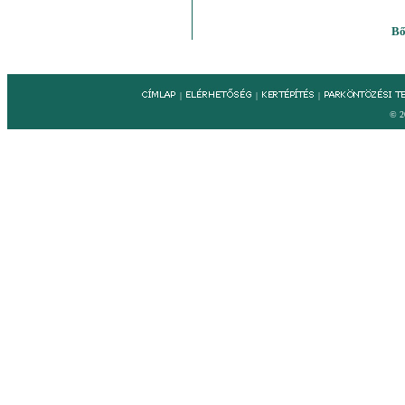
Bő
|
|
|
© 2