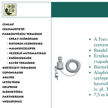
A Toro
szenzo
Rendel
Érzéke
csapad
Bármel
Alapból
szelepe
használ
is, pl.
7,5 m k