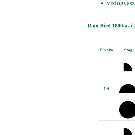
vízfogyaszt
Rain Bird 1800-as é
Fúvóka
Szög
4-A