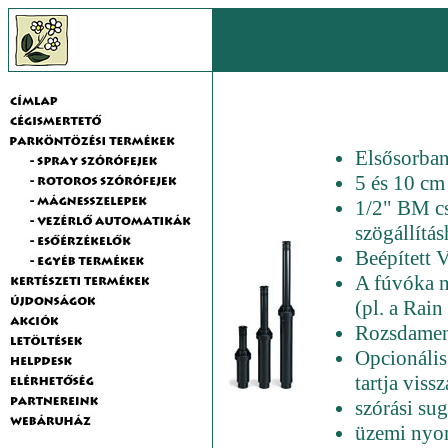
Elsősorban
5 és 10 cm
1/2" BM cs
szögállítá
Beépített 
A fúvóka n
(pl. a Rai
Rozsdamen
Opcionális
tartja vissz
szórási sug
üzemi nyom