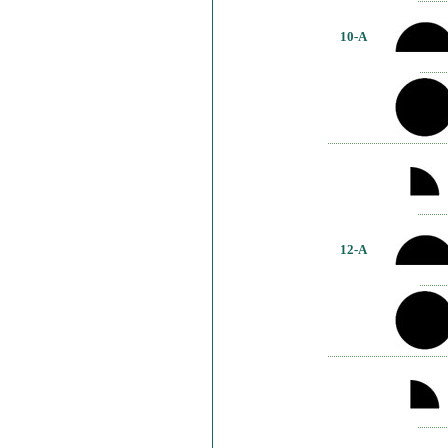
10-A
12-A