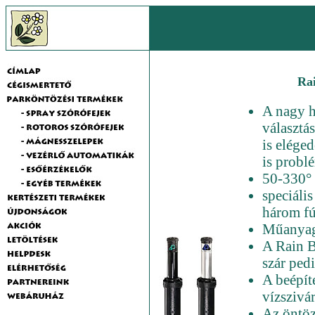
Rai
A nagy h
választá
is elége
is probl
50-330° k
speciáli
három fú
Műanyag,
A Rain B
szár pedi
A beépít
vízszivá
Az öntöz