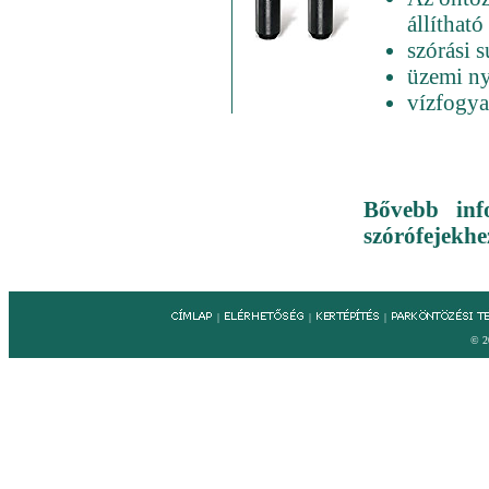
állítható
szórási 
üzemi ny
vízfogya
Bővebb inf
szórófejekhe
|
|
|
© 2