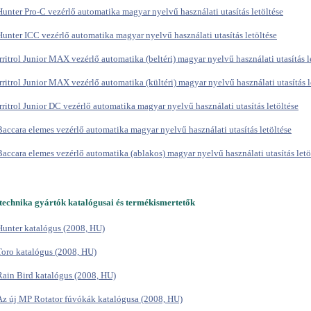
Hunter Pro-C vezérlő automatika magyar nyelvű használati utasítás letöltése
Hunter ICC vezérlő automatika magyar nyelvű használati utasítás letöltése
Irritrol Junior MAX vezérlő automatika (beltéri) magyar nyelvű használati utasítás l
Irritrol Junior MAX vezérlő automatika (kültéri) magyar nyelvű használati utasítás l
Irritrol Junior DC vezérlő automatika magyar nyelvű használati utasítás letöltése
Baccara elemes vezérlő automatika magyar nyelvű használati utasítás letöltése
Baccara elemes vezérlő automatika (ablakos) magyar nyelvű használati utasítás letö
technika gyártók katalógusai és termékismertetők
Hunter katalógus (2008, HU)
Toro katalógus (2008, HU)
Rain Bird katalógus (2008, HU)
Az új MP Rotator fúvókák katalógusa (2008, HU)