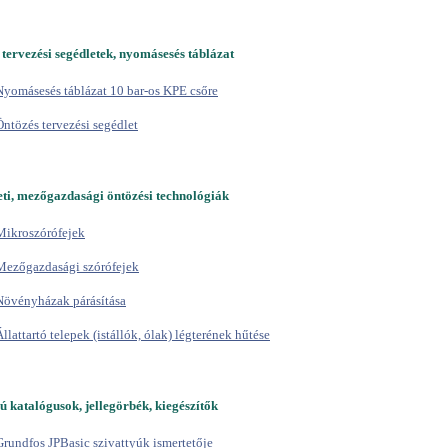
tervezési segédletek, nyomásesés táblázat
Nyomásesés táblázat 10 bar-os KPE csőre
Öntözés tervezési segédlet
eti, mezőgazdasági öntözési technológiák
Mikroszórófejek
Mezőgazdasági szórófejek
Növényházak párásítása
Állattartó telepek (istállók, ólak) légterének hűtése
ú katalógusok, jellegörbék, kiegészítők
Grundfos JPBasic szivattyúk ismertetője