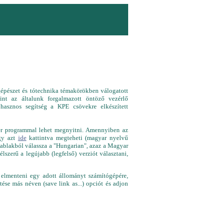
gépészet és tótechnika témakörökben válogatott
mint az általunk forgalmazott öntöző vezérlő
 hasznos segítség a KPE csövekre elkészített
der programmal lehet megnyitni. Amennyiben az
úgy azt
ide
kattintva megteheti (magyar nyelvű
lő ablakból válassza a "Hungarian", azaz a Magyar
lszerű a legújabb (legfelső) verziót választani,
elmenteni egy adott állományt számítógépére,
se más néven (save link as...) opciót és adjon