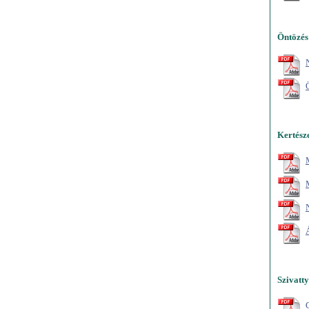
Öntözés 
Kertész
Szivatty