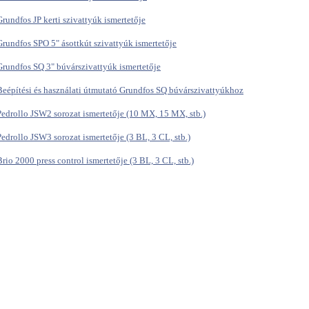
Grundfos JP kerti szivattyúk ismertetője
Grundfos SPO 5" ásottkút szivattyúk ismertetője
Grundfos SQ 3" búvárszivattyúk ismertetője
Beépítési és használati útmutató Grundfos SQ búvárszivattyúkhoz
Pedrollo JSW2 sorozat ismertetője (10 MX, 15 MX, stb.)
Pedrollo JSW3 sorozat ismertetője (3 BL, 3 CL, stb.)
Brio 2000 press control ismertetője (3 BL, 3 CL, stb.)