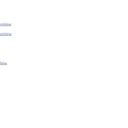
etöltése
etöltése
ltése