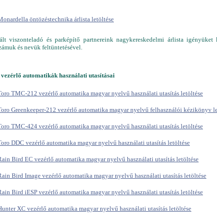
Monardella öntözéstechnika árlista letöltése
rált viszonteladó és parképítő partnereink nagykereskedelmi árlista igényüket
zámuk és nevük feltüntetésével.
 vezérlő automatikák használati utasításai
Toro TMC-212 vezérlő automatika magyar nyelvű használati utasítás letöltése
Toro Greenkeeper-212 vezérlő automatika magyar nyelvű felhasználói kézikönyv le
Toro TMC-424 vezérlő automatika magyar nyelvű használati utasítás letöltése
Toro DDC vezérlő automatika magyar nyelvű használati utasítás letöltése
Rain Bird EC vezérlő automatika magyar nyelvű használati utasítás letöltése
Rain Bird Image vezérlő automatika magyar nyelvű használati utasítás letöltése
Rain Bird iESP vezérlő automatika magyar nyelvű használati utasítás letöltése
Hunter XC vezérlő automatika magyar nyelvű használati utasítás letöltése