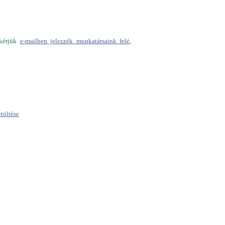
 kérjük
e-mailben jelezzék munkatársaink felé
,
töltése