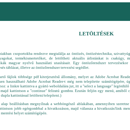
LETÖLTÉSEK
biakban csoportokba rendezve megtalálja az öntözés, öntözéstechnika, szivattyú
yagokat, termékismertetőket, de letöltheti aktuális árlistánkat is csakúgy, 
ikák magyar nyelvű használati utasításait. Egy öntözőrendszer tervezésekor
és táblázat, illetve az öntözőrendszer tervezési segédlet.
thető fájlok többsége pdf kiterjesztésű állomány, melyet az Adobe Acrobat Rea
sen használható Adobe Acrobat Reader-t még nem telepítette számítógépére, 
hoz: a linkre kattintva a gyártó weboldalára jut, itt a "select a language" legördü
 majd kattintson a "continue" feliratú gombra. Ezután feljön egy menü, amiből cé
 dupla kattintással letölteni/telepíteni.)
k alap beállításban megnyílnak a webböngésző ablakában, amennyiben szeretne 
ttintson jobb egérgombbal a hivatkozáson, majd válassza a hivatkozás/link menté
 mentési helyet számítógépén.