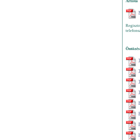
Árlista
Regiszt
telefons
Öntözés