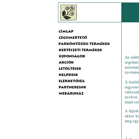
Az aláb
segédan
automat
nyomáses
A letöl
ingyene
változat
nyelvet,
majd ezt
A fájlo
akkor ka
meg egy