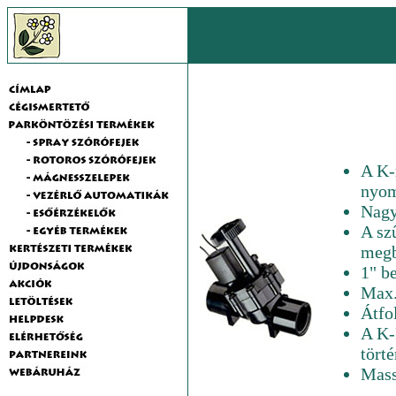
A K-
nyom
Nagy
A sz
megb
1" b
Max.
Átfo
A K-
tört
Mass