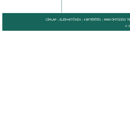
|
|
|
© 2