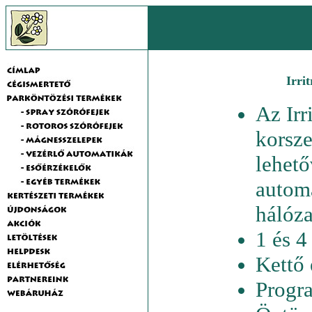
Irri
Az Irr
korsze
lehető
automa
hálóza
1 és 4
Kettő
Progra