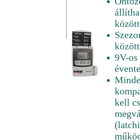
Öntözé
állíth
között
Szezon
között
9V-os 
évente
Minden
kompat
kell c
megvás
(latch
működ