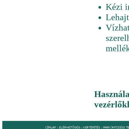
Kézi 
Lehajt
Vízhat
szerel
mellék
Használ
vezérlők
|
|
|