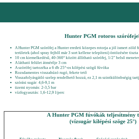
Hunter PGM rotoros szórófeje
A Hunter PGM szórófej a Hunter eredeti közepes rotorja a jól ismert zöld 
területek (ahol spray fejből már 3 sort kellene telepíteni) öntözésére tisz
10 cm kiemelkedésű, 40-360° között állítható szórófej, 1/2" belső menetes
A látható felület átmérője 3 cm
A szórófej tartozéka a 6 db 25°-os kilépési szögű fúvóka
Rozsdamentes visszahúzó rugó, fekete tető
Visszafolyásgátló szelep rendelhető hozzá, ez 2,1 m szintkülönbségig tartj
szórási sugár: 4,6-9,1 m
üzemi nyomás: 2-3,5 bar
vízfogyasztás: 1,6-12,9 l/perc
A Hunter PGM fúvókák teljesítmény t
(vízsugár kilépési szöge 25°)