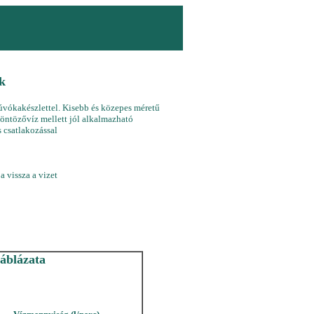
k
fúvókakészlettel. Kisebb és közepes méretű
ta öntözővíz mellett jól alkalmazható
 csatlakozással
a vissza a vizet
áblázata