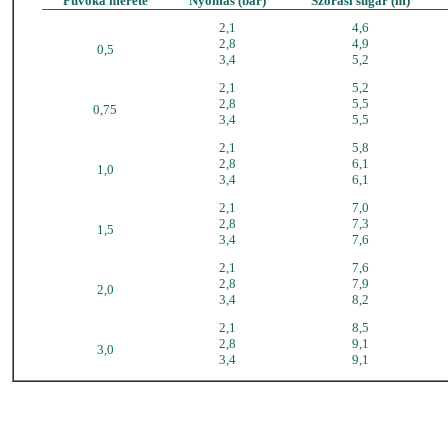
Fúvóka mérete
Nyomás (bar)
Szórási sugár (m)
2,1
4,6
2,8
4,9
0,5
3,4
5,2
2,1
5,2
2,8
5,5
0,75
3,4
5,5
2,1
5,8
2,8
6,1
1,0
3,4
6,1
2,1
7,0
2,8
7,3
1,5
3,4
7,6
2,1
7,6
2,8
7,9
2,0
3,4
8,2
2,1
8,5
2,8
9,1
3,0
3,4
9,1