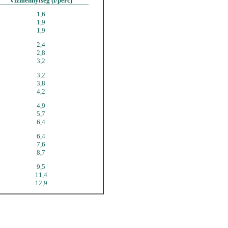
Vízmennyiség (l/perc)
1,6
1,9
1,9
2,4
2,8
3,2
3,2
3,8
4,2
4,9
5,7
6,4
6,4
7,6
8,7
9,5
11,4
12,9