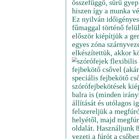
összefüggő, sűrű gyep
hiszen így a munka vé
Ez nyilván időigényes
fűmaggal történő felül
először kiépítjük a g
egyes zóna szárnyveze
elkészítettük, akkor k
fejbekötő csővel (aká
speciális fejbekötő cs
szórófejbekötések kiép
balra is (minden irány
állítását és utólagos i
felszereljük a megfúró
helyétől, majd megfúr
oldalát. Használjunk 
vezeti a fúrót a csőbe