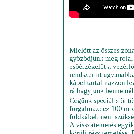
Mielőtt az összes zóná
győződjünk meg róla, 
esőérzékelőt a vezérlő
rendszerint ugyanabba
kábel tartalmazzon l
rá hagyjunk benne néhá
Cégünk speciális öntö
forgalmaz: ez 100 m-e
földkábel, nem szüksé
A visszatemetés egyik
körüli rész temetése. 