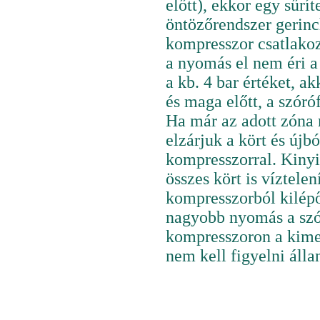
előtt), ekkor egy sűrí
öntözőrendszer gerinc
kompresszor csatlakoz
a nyomás el nem éri a
a kb. 4 bar értéket, a
és maga előtt, a szóró
Ha már az adott zóna 
elzárjuk a kört és újb
kompresszorral. Kinyi
összes kört is víztele
kompresszorból kilépő
nagyobb nyomás a szór
kompresszoron a kimen
nem kell figyelni áll