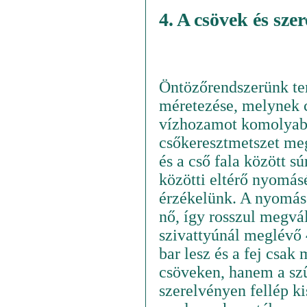
4. A csövek és sze
Öntözőrendszerünk ter
méretezése, melynek 
vízhozamot komolyabb
csőkeresztmetszet me
és a cső fala között sú
közötti eltérő nyomás
érzékelünk. A nyomáse
nő, így rosszul megvál
szivattyúnál meglévő 
bar lesz és a fej csak
csöveken, hanem a sz
szerelvényen fellép 