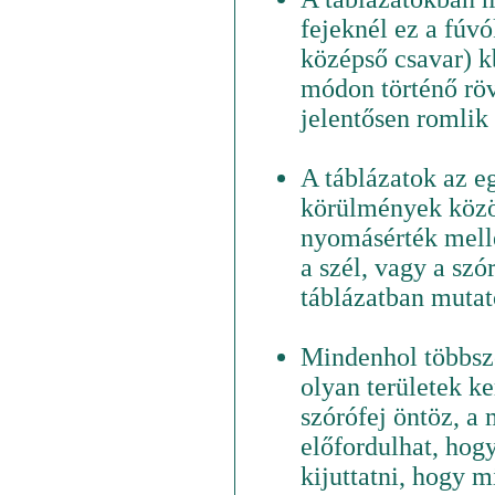
fejeknél ez a fúvó
középső csavar) k
módon történő röv
jelentősen romlik 
A táblázatok az e
körülmények közöt
nyomásérték melle
a szél, vagy a szó
táblázatban mutato
Mindenhol többszö
olyan területek k
szórófej öntöz, a 
előfordulhat, hog
kijuttatni, hogy 