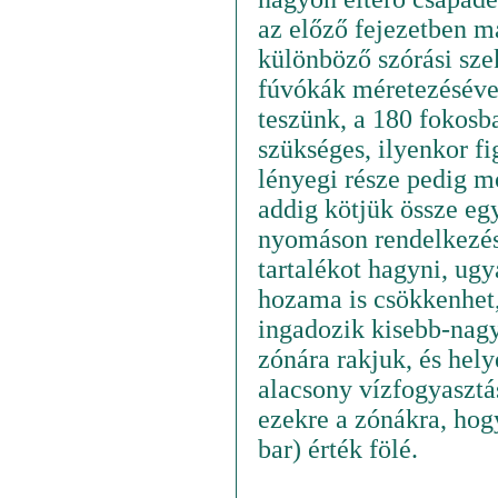
az előző fejezetben má
különböző szórási szek
fúvókák méretezésével.
teszünk, a 180 fokosba
szükséges, ilyenkor fi
lényegi része pedig m
addig kötjük össze eg
nyomáson rendelkezésr
tartalékot hagyni, ugy
hozama is csökkenhet,
ingadozik kisebb-nag
zónára rakjuk, és hel
alacsony vízfogyasztá
ezekre a zónákra, hog
bar) érték fölé.