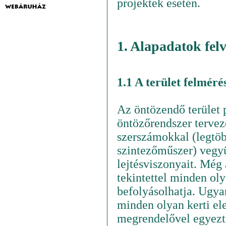
projektek esetén.
1. Alapadatok felv
1.1 A terület felméré
Az öntözendő terület 
öntözőrendszer tervez
szerszámokkal (legtöb
szintezőműszer) vegyük
lejtésviszonyait. Még 
tekintettel minden ol
befolyásolhatja. Ugyan
minden olyan kerti el
megrendelővel egyezte