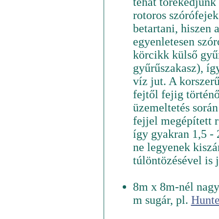
tehát törekedjünk 
rotoros szórófejek
betartani, hiszen 
egyenletesen szór
körcikk külső gyűr
gyűrűszakasz), íg
víz jut. A korszer
fejtől fejig történ
üzemeltetés során
fejjel megépített 
így gyakran 1,5 -
ne legyenek kiszár
túlöntözésével is 
8m x 8m-nél nagyo
m sugár, pl.
Hunte