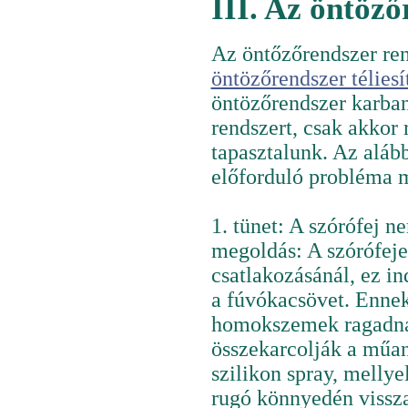
III. Az öntöz
Az öntőzőrendszer ren
öntözőrendszer téliesí
öntözőrendszer karban
rendszert, csak akkor
tapasztalunk. Az aláb
előforduló probléma 
1. tünet: A szórófej n
megoldás: A szórófeje
csatlakozásánál, ez i
a fúvókacsövet. Ennek
homokszemek ragadnak
összekarcolják a műan
szilikon spray, mellye
rugó könnyedén vissz