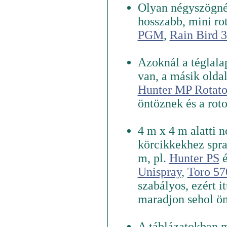
Olyan négyszögnél
hosszabb, mini rot
PGM
,
Rain Bird 
Azoknál a téglalap
van, a másik olda
Hunter MP Rotato
öntöznek és a rot
4 m x 4 m alatti 
körcikkekhez spra
m, pl.
Hunter PS
Unispray
,
Toro 57
szabályos, ezért it
maradjon sehol önt
A táblázatokban me