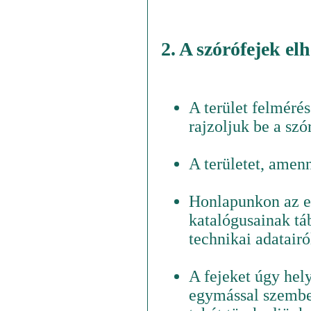
2. A szórófejek el
A terület felmérés
rajzoljuk be a szó
A területet, amen
Honlapunkon az eg
katalógusainak tá
technikai adatairó
A fejeket úgy hel
egymással szemben