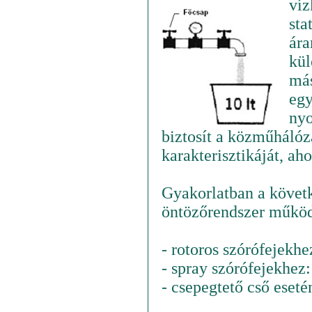
víz
sta
ára
kül
más
egy
nyo
biztosít a közműhálóza
karakterisztikáját, a
Gyakorlatban a követk
öntözőrendszer működ
- rotoros szórófejekh
- spray szórófejekhez:
- csepegtető cső eset