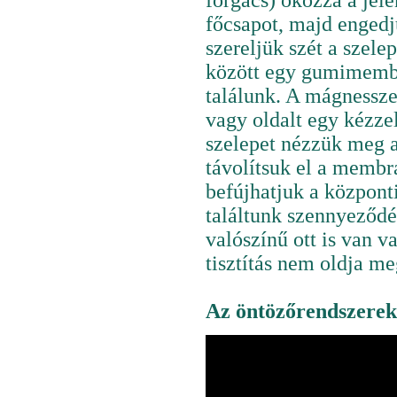
forgács) okozza a jele
főcsapot, majd engedj
szereljük szét a szele
között egy gumimembrá
találunk. A mágnessze
vagy oldalt egy kézze
szelepet nézzük meg 
távolítsuk el a membr
befújhatjuk a központi
találtunk szennyeződés
valószínű ott is van v
tisztítás nem oldja m
Az öntözőrendszerek 