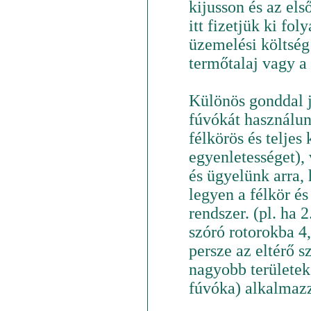
kijusson és az els
itt fizetjük ki fo
üzemelési költség
termőtalaj vagy a
Különös gonddal já
fúvókát használun
félkörös és teljes 
egyenletességet),
és ügyelünk arra,
legyen a félkör és
rendszer. (pl. ha 
szóró rotorokba 4
persze az eltérő s
nagyobb területek
fúvóka) alkalmaz