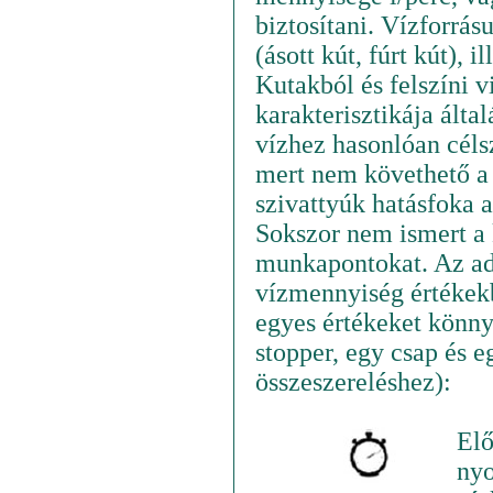
biztosítani. Vízforrásu
(ásott kút, fúrt kút), i
Kutakból és felszíni 
karakterisztikája álta
vízhez hasonlóan célsz
mert nem követhető a 
szivattyúk hatásfoka 
Sokszor nem ismert a
munkapontokat. Az ado
vízmennyiség értékekbő
egyes értékeket könn
stopper, egy csap és e
összeszereléshez):
Elő
nyo