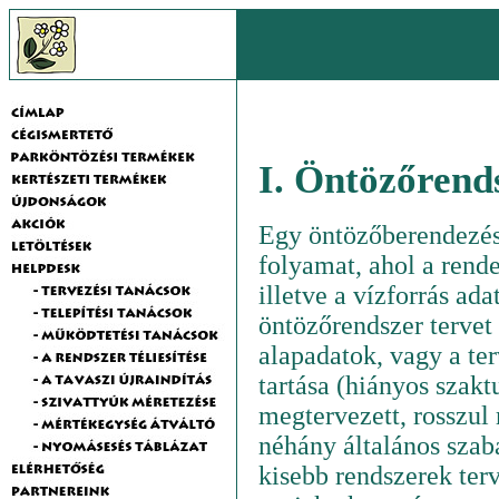
I. Öntözőrend
Egy öntözőberendezés
folyamat, ahol a rende
illetve a vízforrás a
öntözőrendszer tervet
alapadatok, vagy a te
tartása (hiányos szak
megtervezett, rosszul
néhány általános szab
kisebb rendszerek ter