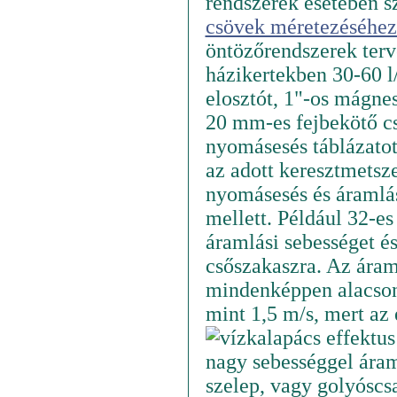
rendszerek esetében s
csövek méretezéséhez 
öntözőrendszerek terv
házikertekben 30-60 l/
elosztót, 1"-os mágne
20 mm-es fejbekötő cs
nyomásesés táblázatot
az adott keresztmetsz
nyomásesés és áramlá
mellett. Például 32-es
áramlási sebességet é
csőszakaszra. Az áraml
mindenképpen alacsony
mint 1,5 m/s, mert az
nagy sebességgel áram
szelep, vagy golyóscs