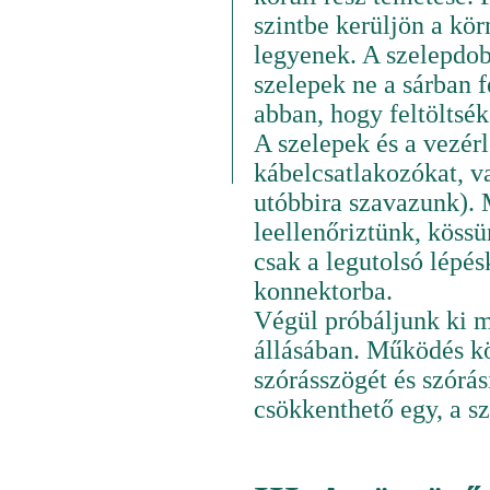
szintbe kerüljön a kör
legyenek. A szelepdobo
szelepek ne a sárban
abban, hogy feltöltsék
A szelepek és a vezér
kábelcsatlakozókat, v
utóbbira szavazunk).
leellenőriztünk, köss
csak a legutolsó lépés
konnektorba.
Végül próbáljunk ki m
állásában. Működés k
szórásszögét és szórás
csökkenthető egy, a sz