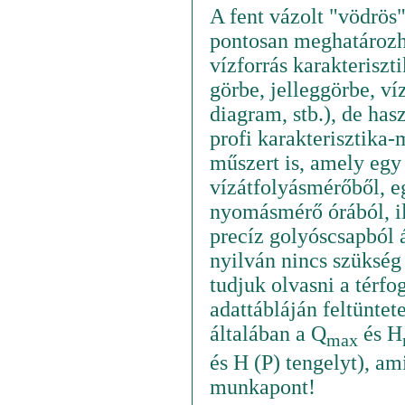
A fent vázolt "vödrös
pontosan meghatározh
vízforrás karakteriszt
görbe, jelleggörbe, v
diagram, stb.), de has
profi karakterisztika-
műszert is, amely egy
vízátfolyásmérőből, e
nyomásmérő órából, il
precíz golyóscsapból ál
nyilván nincs szükség
tudjuk olvasni a térf
adattábláján feltüntet
általában a Q
és H
max
és H (P) tengelyt), am
munkapont!