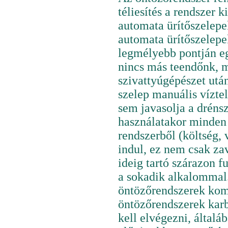
téliesítés a rendszer 
automata ürítőszelep
automata ürítőszelep
legmélyebb pontján eg
nincs más teendőnk, m
szivattyúgépészet utá
szelep manuális vízte
sem javasolja a dréns
használatakor minden 
rendszerből (költség, 
indul, ez nem csak za
ideig tartó szárazon f
a sokadik alkalommal.
öntözőrendszerek kompr
öntözőrendszerek karba
kell elvégezni, által