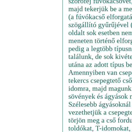
szórófej fúvókacsövét,
majd tekerjük be a meg
(a fúvókacső elforgatá
szögállító gyűrűjével 
oldalt sok esetben ne
meneten történő elforg
pedig a legtöbb típusná
találunk, de sok kivét
utána az adott típus be
Amennyiben van csepeg
tekercs csepegtető cs
idomra, majd magunk e
sövények és ágyások 
Szélesebb ágyásoknál 
vezethetjük a csepegt
törjön meg a cső ford
toldókat, T-idomokat,