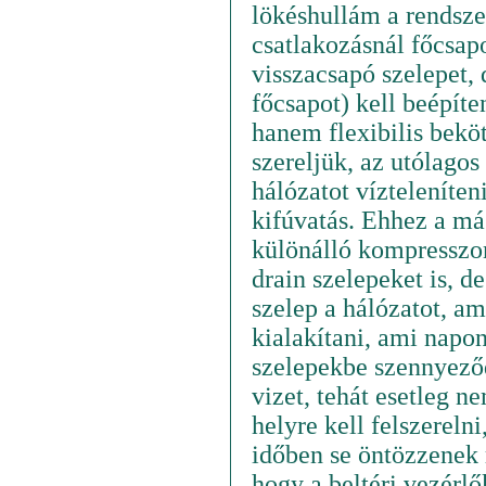
lökéshullám a rendsze
csatlakozásnál főcsap
visszacsapó szelepet,
főcsapot) kell beépíte
hanem flexibilis beköt
szereljük, az utólago
hálózatot vízteleníte
kifúvatás. Ehhez a má
különálló kompresszor
drain szelepeket is, d
szelep a hálózatot, a
kialakítani, ami napon
szelepekbe szennyeződ
vizet, tehát esetleg 
helyre kell felszereln
időben se öntözzenek r
hogy a beltéri vezérlő