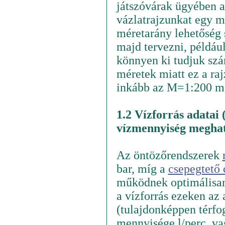
játszóvárak ügyében akk
vázlatrajzunkat egy mé
méretarány lehetőség 
majd tervezni, példáu
könnyen ki tudjuk sz
méretek miatt ez a ra
inkább az M=1:200 mé
1.2 Vízforrás adatai
vízmennyiség meghat
Az öntözőrendszerek
bar, míg a
csepegtető
működnek optimálisan
a vízforrás ezeken a
(tulajdonképpen térfog
mennyisége l/perc, v