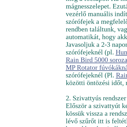
mágnesszelepet. Ezut
vezérlő manuális indí
szórófejek a megfelel
rendben találtunk, vag
automatikát, hogy akk
Javasoljuk a 2-3 napo
szórófejeknél (pl.
Hun
Rain Bird 5000 soroza
MP Rotator fúvókákná
szórófejeknél (Pl.
Rai
közötti öntözési időt,
2. Szivattyús rendszer
Először a szivattyút k
kössük vissza a rendsz
lévő szűrőt itt is felt