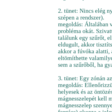
2. tünet: Nincs elég n
szépen a rendszer).
megoldás: Általában v
probléma okát. Szivatt
találunk egy szűrőt, e
eldugult, akkor tisztít
akkor a fúvóka alatti, 
eltömíthette valamily
sem a szűrőből, ha gy
3. tünet: Egy zónán az
megoldás: Ellenőrizzük
helyesek és az öntözés
mágnesszelepét kell m
mágnesszelep szennye