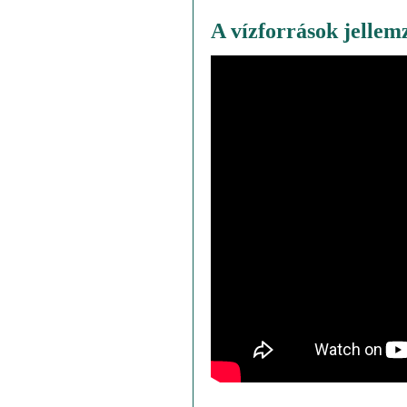
A vízforrások jellemz