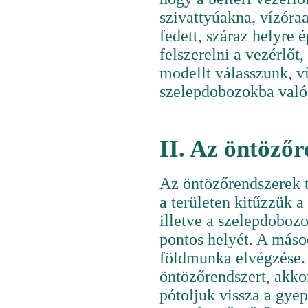
szivattyúakna, vízóra
fedett, száraz helyre
felszerelni a vezérlőt
modellt válasszunk, v
szelepdobozokba való
II. Az öntözőr
Az öntözőrendszerek te
a területen kitűzzük a
illetve a szelepdoboz
pontos helyét. A másod
földmunka elvégzése.
öntözőrendszert, akkor
pótoljuk vissza a gy