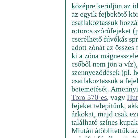
középre kerüljön az id
az egyik fejbekötő kö
csatlakoztassuk hozzá
rotoros szórófejeket (
cserélhető fúvókás spr
adott zónát az összes 
ki a zóna mágnesszele
csőből nem jön a víz)
szennyeződések (pl. 
csatlakoztassuk a feje
betemetését. Amennyib
Toro 570-es
, vagy
Hun
fejeket telepítünk, ak
árkokat, majd csak ezu
található színes kupak
Miután átöblítettük az