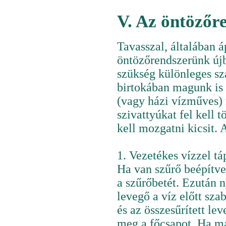
V. Az öntözőr
Tavasszal, általában á
öntözőrendszerünk újb
szükség különleges sz
birtokában magunk is e
(vagy házi vízműves) 
szivattyúkat fel kell 
kell mozgatni kicsit.
1. Vezetékes vízzel tá
Ha van szűrő beépítve
a szűrőbetét. Ezután 
levegő a víz előtt s
és az összesűrített le
meg a főcsapot. Ha már