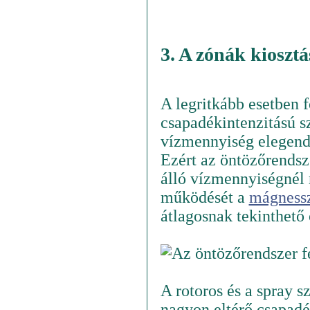
3. A zónák kiosztá
A legritkább esetben f
csapadékintenzitású sz
vízmennyiség elegendő
Ezért az öntözőrendsz
álló vízmennyiségnél
működését a
mágness
átlagosnak tekinthető
A rotoros és a spray 
nagyon eltérő csapadé