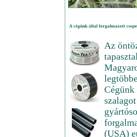
A cégünk által forgalmazott csepe
Az öntöz
tapaszta
Magyaro
legtöbbe
Cégünk 
szalagot
gyártóso
forgalm
(USA) e