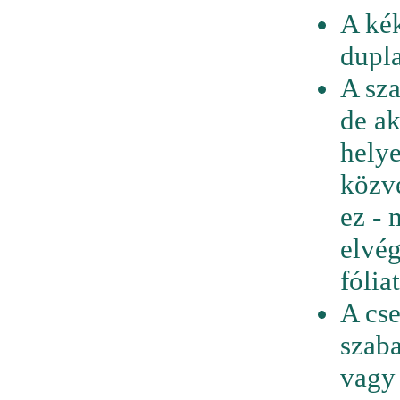
A kék
dupla
A sza
de ak
hely
közve
ez - 
elvég
fólia
A cse
szaba
vagy