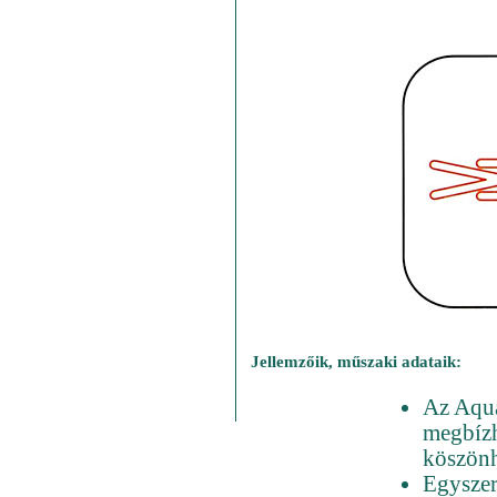
Jellemzőik, műszaki adataik:
Az Aqua
megbízh
köszönh
Egyszeri