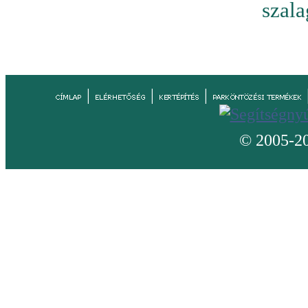
szala
|
|
|
© 2005-20