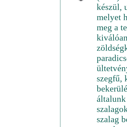
készül, 
melyet h
meg a te
kiválóan
zöldségk
paradic
ültetvén
szegfű, 
bekerülé
általunk
szalagok
szalag b