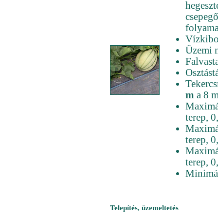
hegeszt
csepegő
folyama
Vízkibo
Üzemi 
Falvast
Osztást
Tekercs
m
a 8 m
Maximál
terep, 
Maximál
terep, 
Maximál
terep, 
Minimál
Telepítés, üzemeltetés