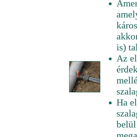
Amen
amely
káros
akkor
is) t
Az e
érdek
mellé
szala
Ha el
szala
belü
megak