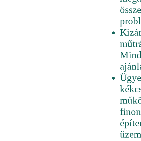
össz
prob
Kizár
műtrá
Mind
ajánl
Ügyel
kékcs
műkö
finom
építe
üzem