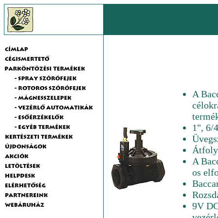
A Bacc
célokr
termé
1", 6/
Üvegsz
Átfoly
A Bacc
os elf
Bacca
Rozsda
9V DC 
vezérl