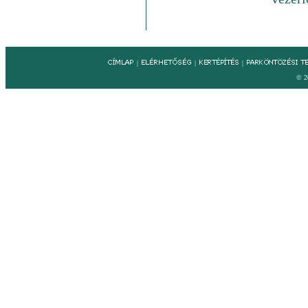
|
|
|
© 2